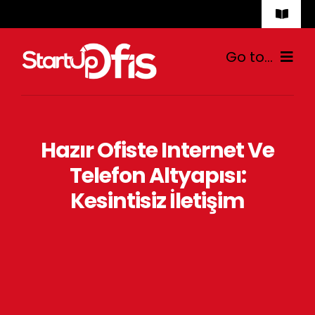
Skip
Toggle
to
Naviga
İletişim
content
Go to...
Ana Sayfa
Hazır Ofiste Internet Ve
Hazır Ofis
Telefon Altyapısı:
Sanal Ofis
Kesintisiz İletişim
Fiyatlar
Blog
İletişim