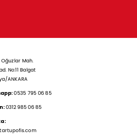
Oğuzlar Mah.
ad. No:11 Balgat
ya/ANKARA
app:
0535 795 06 85
n:
0312 985 06 85
ta:
tartupofis.com