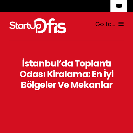
Skip
Toggle
to
Naviga
İletişim
content
Go to...
Ana Sayfa
İstanbul’da Toplantı
Hazır Ofis
Odası Kiralama: En İyi
Sanal Ofis
Bölgeler Ve Mekanlar
Fiyatlar
Blog
İletişim