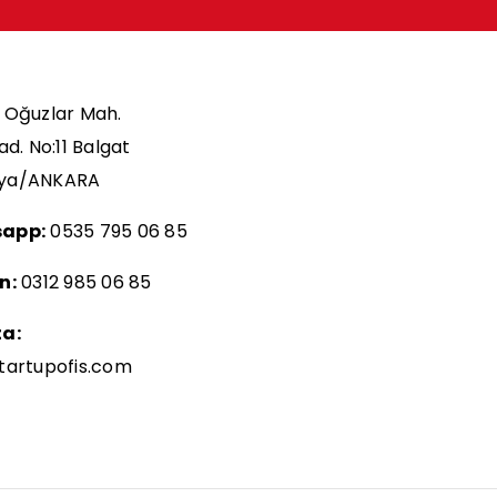
Oğuzlar Mah.
ad. No:11 Balgat
ya/ANKARA
app:
0535 795 06 85
n:
0312 985 06 85
ta:
tartupofis.com