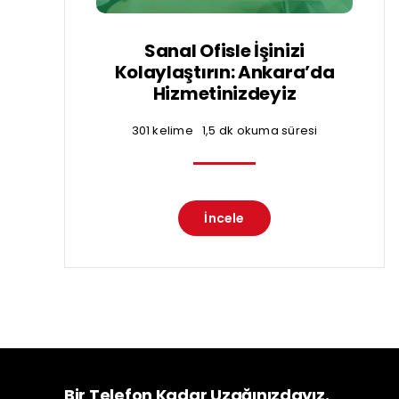
Sanal Ofisle İşinizi
Kolaylaştırın: Ankara’da
Hizmetinizdeyiz
301 kelime
1,5 dk okuma süresi
İncele
Bir Telefon Kadar Uzağınızdayız.