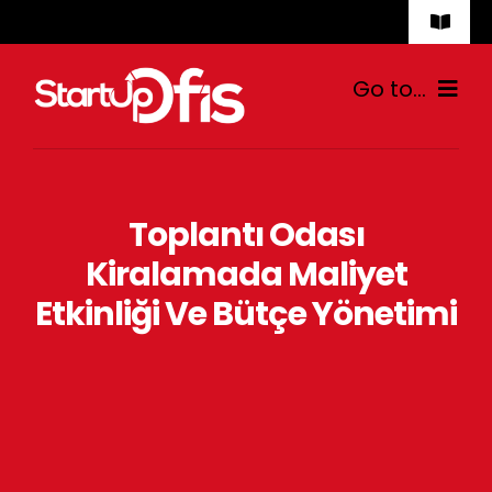
Skip
Toggle
to
Naviga
İletişim
content
Go to...
Ana Sayfa
Toplantı Odası
Hazır Ofis
Kiralamada Maliyet
Sanal Ofis
Etkinliği Ve Bütçe Yönetimi
Fiyatlar
Blog
İletişim